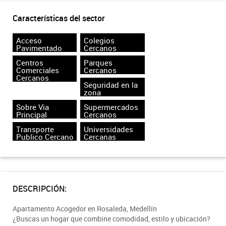
Características del sector
Acceso
Colegios
Pavimentado
Cercanos
Centros
Parques
Comerciales
Cercanos
Cercanos
Seguridad en la
zona
Sobre Via
Supermercados
Principal
Cercanos
Transporte
Universidades
Publico Cercano
Cercanas
DESCRIPCIÓN:
Apartamento Acogedor en Rosaleda, Medellín
¿Buscas un hogar que combine comodidad, estilo y ubicación?