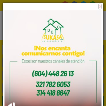
×
Consigna tu propiedad
Zona Clientes
Tipo de inmueble
Municipios
Barrios
BUSCAR