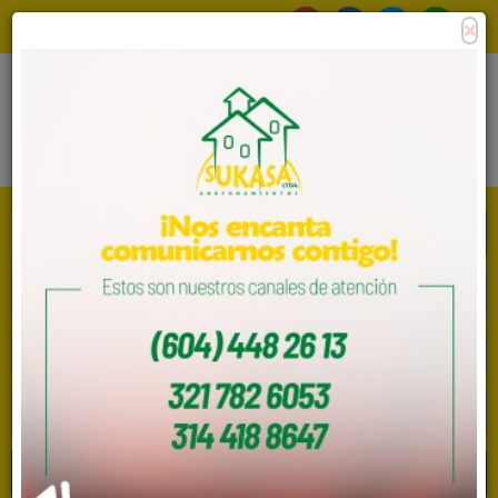
×
Consigna tu propiedad
Zona Clientes
Tipo de inmueble
Municipios
Barrios
BUSCAR